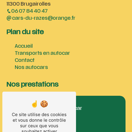
11300 Brugairolles
06 07 84 40 47
cars-du-razes@orange.fr
Plan du site
Accueil
Transports en autocar
Contact
Nos autocars
Nos prestations
déplacement en autocar
Ce site utilise des cookies
autocar
et vous donne le contrôle
transport touristique
sur ceux que vous
tourisme
souhaitez activer