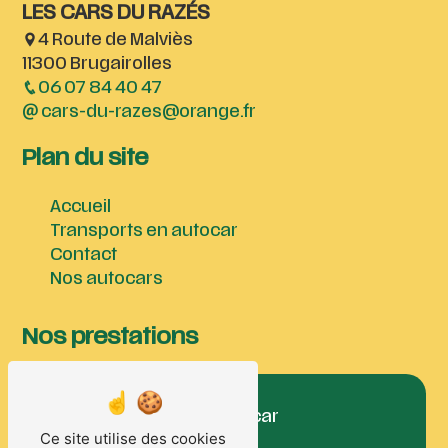
LES CARS DU RAZÉS
4 Route de Malviès
11300 Brugairolles
06 07 84 40 47
cars-du-razes@orange.fr
Plan du site
Accueil
Transports en autocar
Contact
Nos autocars
Nos prestations
déplacement en autocar
Ce site utilise des cookies
autocar