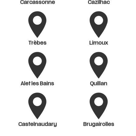
Carcassonne
Cazilhac
Trèbes
Limoux
Alet les Bains
Quillan
Castelnaudary
Brugairolles