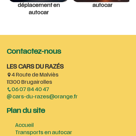
déplacement en
autocar
autocar
Contactez-nous
LES CARS DU RAZÉS
4 Route de Malviès
11300 Brugairolles
06 07 84 40 47
cars-du-razes@orange.fr
Plan du site
Accueil
Transports en autocar