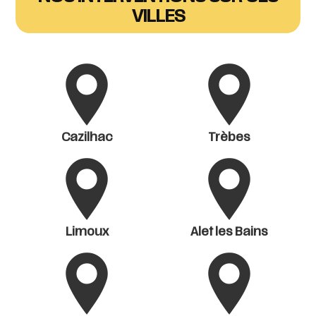
VILLES
Cazilhac
Trèbes
Limoux
Alet les Bains