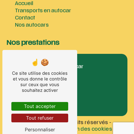
Accueil
Transports en autocar
Contact
Nos autocars
Nos prestations
déplacement en autocar
Ce site utilise des cookies
autocar
et vous donne le contrôle
transport touristique
sur ceux que vous
tourisme
souhaitez activer
transport en car
car
Tout accepter
Tout refuser
©
Vistalid
- 2026 - Tous droits réservés -
Personnaliser
Mentions légales
-
Gestion des cookies