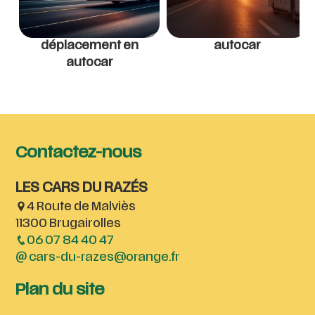
déplacement en
autocar
autocar
Contactez-nous
LES CARS DU RAZÉS
4 Route de Malviès
11300 Brugairolles
06 07 84 40 47
cars-du-razes@orange.fr
Plan du site